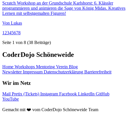
Scratch Workshop an der Grundschule Karlshorst: 6. Klässler
programmieren und animieren die Sage von König Midas. Kreatives
Lernen mit selbstgemalten Figuren!
Von
Lukas
1
2
3
4
5
6
7
8
Seite
1
von
8
(
38
Beiträge)
CoderDojo Schöneweide
Home
Workshops
Mentoring
Verein
Blog
Newsletter
Impressum
Datenschutzerklärung
Barrierefreiheit
Wir im Netz
Mail
Pretix (Tickets)
Instagram
Facebook
LinkedIn
GitHub
YouTube
Gemacht mit ❤️ vom CoderDojo Schöneweide Team