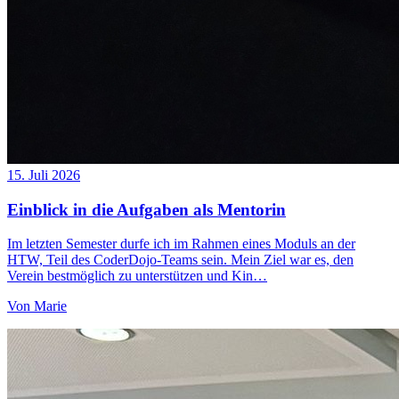
15. Juli 2026
Einblick in die Aufgaben als Mentorin
Im letzten Semester durfe ich im Rahmen eines Moduls an der
HTW, Teil des CoderDojo-Teams sein. Mein Ziel war es, den
Verein bestmöglich zu unterstützen und Kin…
Von
Marie